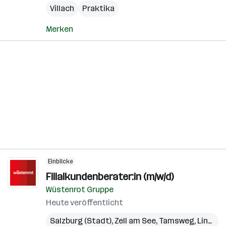
Villach
Praktika
Merken
Einblicke
Filialkundenberater:in (m/w/d)
Wüstenrot Gruppe
Heute veröffentlicht
Salzburg (Stadt)
,
Zell am See
,
Tamsweg
,
Linz
,
Gm