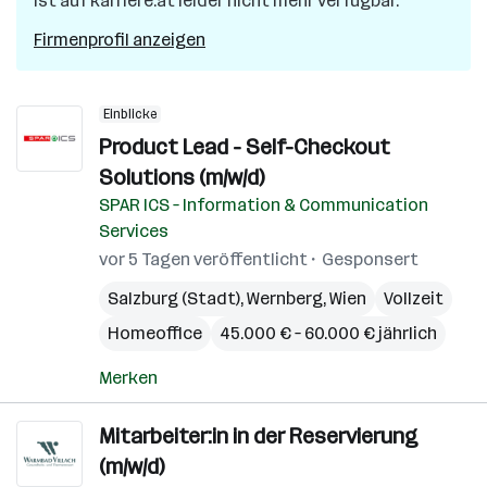
ist auf karriere.at leider nicht mehr verfügbar.
Firmenprofil anzeigen
Einblicke
Product Lead - Self-Checkout
Solutions (m/w/d)
SPAR ICS – Information & Communication
Services
vor 5 Tagen veröffentlicht
Gesponsert
Salzburg (Stadt)
,
Wernberg
,
Wien
Vollzeit
Homeoffice
45.000 € – 60.000 € jährlich
Merken
Mitarbeiter:in in der Reservierung
(m/w/d)