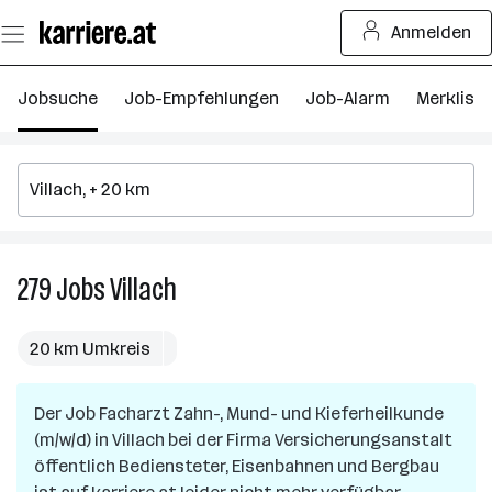
Zum
Anmelden
Seiteninhalt
springen
Jobsuche
Job-Empfehlungen
Job-Alarm
Merkliste
279
Jobs
Villach
279
Jobs
in
20 km Umkreis
Villach
Der Job
Facharzt Zahn-, Mund- und Kieferheilkunde
(m/w/d)
in
Villach
bei der Firma
Versicherungsanstalt
öffentlich Bediensteter, Eisenbahnen und Bergbau