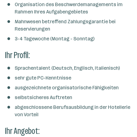
e
Organisation des Beschwerdemanagements im
n
Rahmen Ihres Aufgabengebietes
a
Mahnwesen betreffend Zahlungsgarantie bei
n
Reservierungen
z
3-4 Tagewoche (Montag - Sonntag)
a
h
Ihr Profil:
l
Sprachentalent (Deutsch, Englisch, Italienisch)
sehr gute PC-Kenntnisse
ausgezeichnete organisatorische Fähigkeiten
selbstsicheres Auftreten
abgeschlossene Berufsausbildung in der Hotellerie
von Vorteil
Ihr Angebot: