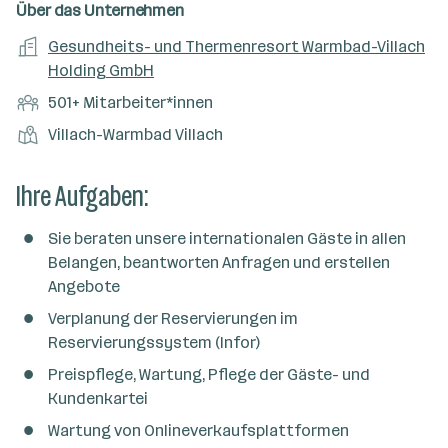
n
u
s
s
f
Über das Unternehmen
t
s
f
a
m
e
o
A
Gesundheits- und Thermenresort Warmbad-Villach
e
s
r
o
n
r
r
Holding GmbH
b
f
t
d
e
t
b
e
e
M
501+ Mitarbeiter*innen
e
S
e
n
l
i
l
t
S
Villach-Warmbad Villach
i
e
d
t
l
e
t
t
e
a
l
a
Ihre Aufgaben:
g
r
r
l
n
e
b
e
d
b
Sie beraten unsere internationalen Gäste in allen
e
n
o
e
Belangen, beantworten Anfragen und erstellen
i
r
r
Angebote
t
t
e
Verplanung der Reservierungen im
e
r
Reservierungssystem (Infor)
*
Preispflege, Wartung, Pflege der Gäste- und
i
Kundenkartei
n
Wartung von Onlineverkaufsplattformen
n