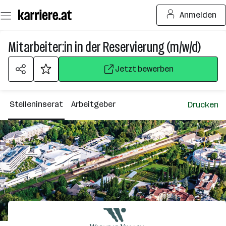
Zum
Anmelden
Seiteninhalt
springen
Mitarbeiter:in in der Reservierung (m/w/d)
Jetzt bewerben
Stelleninserat
Arbeitgeber
Drucken