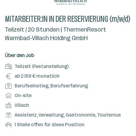
MITARBEITER:IN IN DER RESERVIERUNG (m/w/d)
Teilzeit / 20 Stunden | ThermenResort
Warmbad-Villach Holding GmbH
Über den Job
A
Teilzeit (Festanstellung)
n
G
ab 2.159 € monatlich
s
e
P
Berufseinstieg, Berufserfahrung
t
h
o
e
A
On-site
a
s
l
r
l
D
Villach
i
l
b
t
i
t
B
Assistenz, Verwaltung, Gastronomie, Tourismus
u
e
e
i
e
n
i
O
1 Stelle offen für diese Position
n
o
r
g
t
f
s