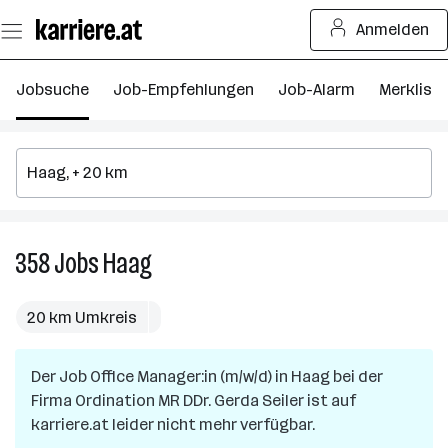
Zum
Anmelden
Seiteninhalt
springen
Jobsuche
Job-Empfehlungen
Job-Alarm
Merkliste
358
Jobs
Haag
358
Jobs
in
20 km Umkreis
Haag
Der Job
Office Manager:in (m/w/d)
in
Haag
bei der
Firma
Ordination MR DDr. Gerda Seiler
ist auf
karriere.at leider nicht mehr verfügbar.