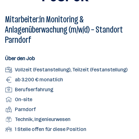
Mitarbeiter:in Monitoring &
Anlagenüberwachung (m/w/d) – Standort
Parndorf
Über den Job
A
Vollzeit (Festanstellung), Teilzeit (Festanstellung)
n
G
ab 3.200 € monatlich
s
e
P
Berufserfahrung
t
h
o
e
A
On-site
a
s
l
r
l
D
Parndorf
i
l
b
t
i
t
B
Technik, Ingenieurwesen
u
e
e
i
e
n
i
O
1 Stelle offen für diese Position
n
o
r
g
t
f