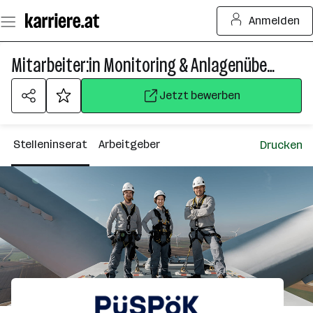
Zum
Anmelden
Seiteninhalt
springen
Mitarbeiter:in Monitoring & Anlagenüberwachung (m/w/d)
Jetzt bewerben
Stelleninserat
Arbeitgeber
Drucken