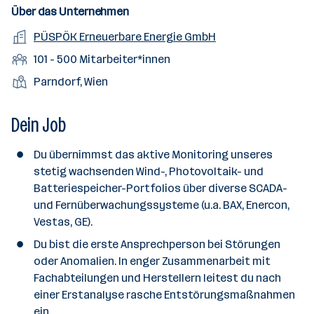
s
n
u
s
s
f
Über das Unternehmen
t
s
f
a
m
e
o
A
PÜSPÖK Erneuerbare Energie GmbH
e
s
r
o
n
r
r
b
f
M
101 - 500 Mitarbeiter*innen
t
d
e
t
b
e
e
i
e
S
S
Parndorf, Wien
e
n
l
t
l
t
t
i
e
d
a
l
e
a
Dein Job
t
e
r
l
n
g
r
b
l
d
e
Du übernimmst das aktive Monitoring unseres
e
e
o
b
stetig wachsenden Wind-, Photovoltaik- und
i
n
r
e
Batteriespeicher-Portfolios über diverse SCADA-
t
t
r
und Fernüberwachungssysteme (u.a. BAX, Enercon,
e
e
Vestas, GE).
r
*
Du bist die erste Ansprechperson bei Störungen
i
oder Anomalien. In enger Zusammenarbeit mit
n
Fachabteilungen und Herstellern leitest du nach
n
einer Erstanalyse rasche Entstörungsmaßnahmen
e
ein.