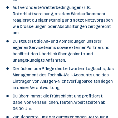
n
Auf veränderte Wetterbedingungen (z. B.
a
Rotorblattvereisung, starkes Windaufkommen)
n
reagierst du eigenständig und setzt Netzvorgaben
z
wie Drosselungen oder Abschaltungen zeitgerecht
a
um.
h
Du steuerst die An- und Abmeldungen unserer
l
eigenen Serviceteams sowie externer Partner und
behältst den Überblick über geplante und
unangekündigte Anfahrten.
Die lückenlose Pflege des Leitwarten-Logbuchs, das
Management des Technik-Mail-Accounts und das
Eintragen von Anlagen-Nichtverfügbarkeiten liegen
in deiner Verantwortung.
Du übernimmst die Frühschicht und profitierst
dabei von verlässlichen, festen Arbeitszeiten ab
06:00 Uhr.
Zur Sicherstellung der durchgehenden Betreuung