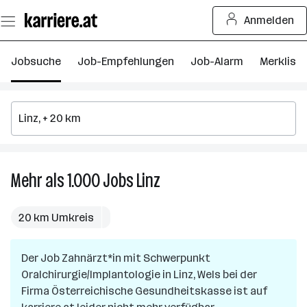
Zum
Anmelden
Seiteninhalt
springen
Jobsuche
Job-Empfehlungen
Job-Alarm
Merkliste
Mehr als 1.000
Jobs
Linz
Mehr
als
1.000
20 km Umkreis
Jobs
in
Der Job
Zahnärzt*in mit Schwerpunkt
Linz
Oralchirurgie/Implantologie
in
Linz, Wels
bei der
Firma
Österreichische Gesundheitskasse
ist auf