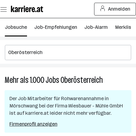
Zum
Anmelden
Seiteninhalt
springen
Jobsuche
Job-Empfehlungen
Job-Alarm
Merkliste
Mehr als 1.000
Jobs
Oberösterreich
Mehr
als
1.000
Der Job
Mitarbeiter für Rohwarenannahme
in
Jobs
Mörschwang
bei der Firma
Wiesbauer - Mühle GmbH
in
ist auf karriere.at leider nicht mehr verfügbar.
Oberösterreic
Firmenprofil anzeigen