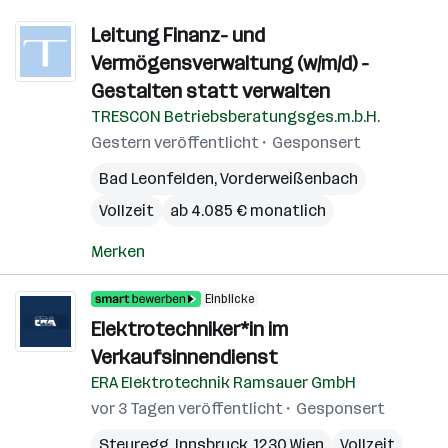
Leitung Finanz- und
Vermögensverwaltung (w/m/d) -
Gestalten statt verwalten
TRESCON Betriebsberatungsges.m.b.H.
Gestern veröffentlicht
Gesponsert
Bad Leonfelden
,
Vorderweißenbach
Vollzeit
ab 4.085 € monatlich
Merken
Einblicke
Elektrotechniker*in im
Verkaufsinnendienst
ERA Elektrotechnik Ramsauer GmbH
vor 3 Tagen veröffentlicht
Gesponsert
Steyregg
,
Innsbruck
,
1230 Wien
Vollzeit