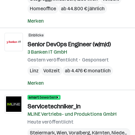
Homeoffice
ab 44.800 € jährlich
Merken
Einblicke
Senior DevOps Engineer (w/m/d)
3 Banken IT GmbH
Gestern veröffentlicht
Gesponsert
Linz
Vollzeit
ab 4.476 € monatlich
Merken
Servicetechniker_in
MLINE Vertriebs- und Produktions GmbH
Heute veröffentlicht
Steiermark
,
Wien
,
Voralberg
,
Kärnten
,
Niederösterreich