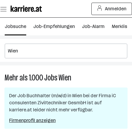
Zum
Anmelden
Seiteninhalt
springen
Jobsuche
Job-Empfehlungen
Job-Alarm
Merkliste
Mehr als 1.000
Jobs
Wien
Mehr
als
1.000
Der Job
Buchhalter (m/w/d)
in
Wien
bei der Firma
iC
Jobs
consulenten Ziviltechniker GesmbH
ist auf
in
karriere.at leider nicht mehr verfügbar.
Wien
Firmenprofil anzeigen