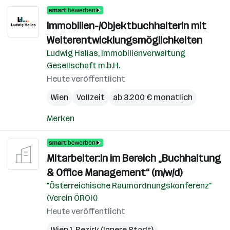
Immobilien-/ObjektbuchhalterIn mit
Weiterentwicklungsmöglichkeiten
Ludwig Hallas, Immobilienverwaltung
Gesellschaft m.b.H.
Heute veröffentlicht
Wien
Vollzeit
ab 3.200 € monatlich
Merken
Mitarbeiter:in im Bereich „Buchhaltung
& Office Management“ (m/w/d)
"Österreichische Raumordnungskonferenz"
(Verein ÖROK)
Heute veröffentlicht
Wien 1. Bezirk (Innere Stadt)