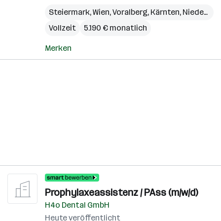
Steiermark
,
Wien
,
Voralberg
,
Kärnten
,
Niederösterreich
Vollzeit
5.190 € monatlich
Merken
Prophylaxeassistenz / PAss (m/w/d)
H4o Dental GmbH
Heute veröffentlicht