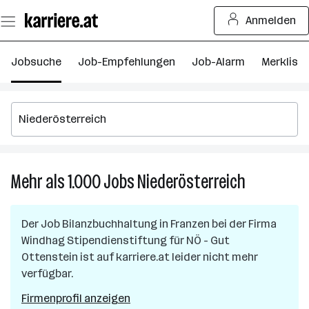
Zum
Anmelden
Seiteninhalt
springen
Jobsuche
Job-Empfehlungen
Job-Alarm
Merkliste
Mehr als 1.000
Jobs
Niederösterreich
Mehr
als
1.000
Der Job
Bilanzbuchhaltung
in
Franzen
bei der Firma
Jobs
Windhag Stipendienstiftung für NÖ - Gut
in
Ottenstein
ist auf karriere.at leider nicht mehr
Niederöster
verfügbar.
Firmenprofil anzeigen