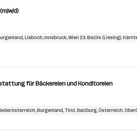
(m/w/d)
urgenland
,
Lieboch
,
Innsbruck
,
Wien 23. Bezirk (Liesing)
,
Kärnt
stattung für Bäckereien und Konditoreien
iederösterreich
,
Burgenland
,
Tirol
,
Salzburg
,
Österreich
,
Oberö