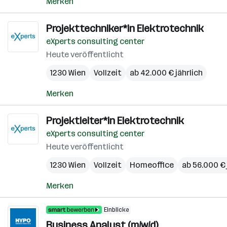
Merken
Projekttechniker*in Elektrotechnik
eXperts consulting center
Heute veröffentlicht
1230 Wien
Vollzeit
ab 42.000 € jährlich
Merken
Projektleiter*in Elektrotechnik
eXperts consulting center
Heute veröffentlicht
1230 Wien
Vollzeit
Homeoffice
ab 56.000 € 
Merken
Einblicke
Business Analyst (m/w/d)