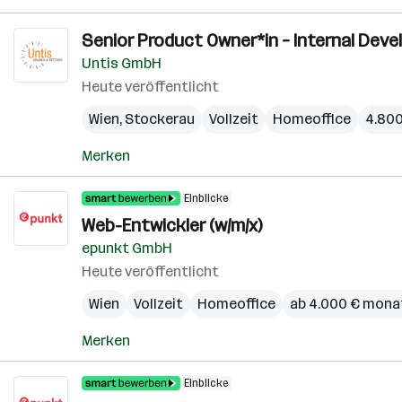
Senior Product Owner*in – Internal Devel
Untis GmbH
Heute veröffentlicht
Wien
,
Stockerau
Vollzeit
Homeoffice
4.800
Merken
Einblicke
Web-Entwickler (w/m/x)
epunkt GmbH
Heute veröffentlicht
Wien
Vollzeit
Homeoffice
ab 4.000 € mona
Merken
Einblicke