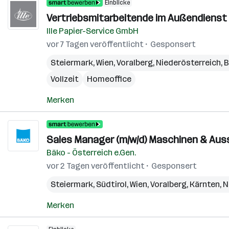
Einblicke
Vertriebsmitarbeitende im Außendienst 
Ille Papier-Service GmbH
vor 7 Tagen veröffentlicht
Gesponsert
Steiermark
,
Wien
,
Voralberg
,
Niederösterreich
,
B
Vollzeit
Homeoffice
Merken
Sales Manager (m/w/d) Maschinen & Aus
Bäko - Österreich e.Gen.
vor 2 Tagen veröffentlicht
Gesponsert
Steiermark
,
Südtirol
,
Wien
,
Voralberg
,
Kärnten
,
N
Merken