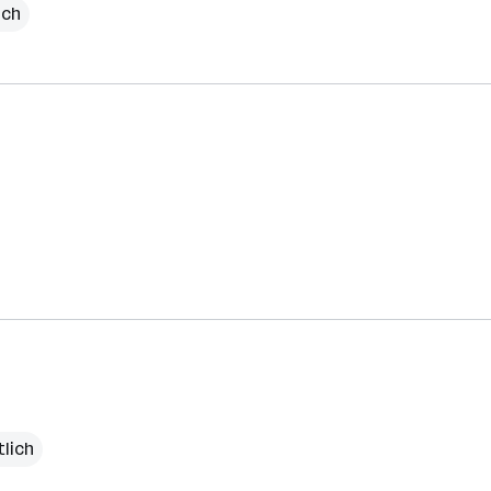
ich
lich