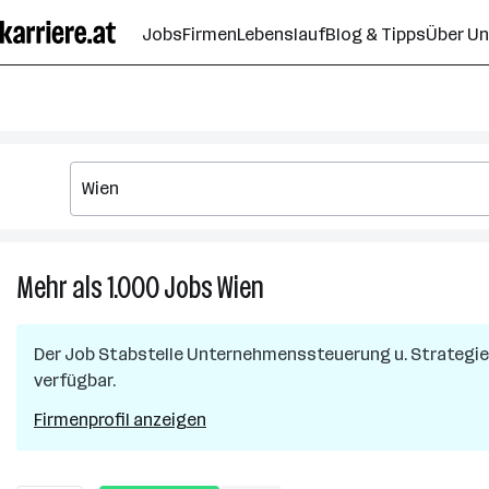
Zum
Jobs
Firmen
Lebenslauf
Blog & Tipps
Über U
Seiteninhalt
springen
Mehr als 1.000
Jobs
Wien
Mehr
als
1.000
Der Job
Stabstelle Unternehmenssteuerung u. Strategie
Jobs
verfügbar.
in
Wien
Firmenprofil anzeigen