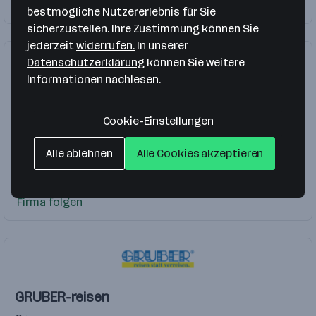
Reisebüro Fachkraft
Firma folgen
bestmögliche Nutzererlebnis für Sie
sicherzustellen. Ihre Zustimmung können Sie
jederzeit
widerrufen.
In unserer
Datenschutzerklärung
können Sie weitere
Informationen nachlesen.
August Heuberger GmbH
Cookie-Einstellungen
Peuerbach
Logistik, Transport
Alle ablehnen
Alle Cookies akzeptieren
Reisebüromitarbeiter
Firma folgen
GRUBER-reisen