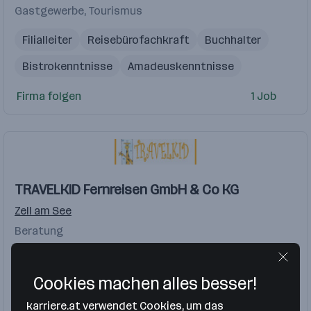
Gastgewerbe, Tourismus
Filialleiter
Reisebürofachkraft
Buchhalter
Bistrokenntnisse
Amadeuskenntnisse
Reisebüroassistent
MS Office
Firma folgen
1 Job
Produkt Manager
TRAVELKID Fernreisen GmbH & Co KG
Zell am See
Beratung
Reiseberater
Reisebüro
Cookies machen alles besser!
Organisation von Reisen
Assistent
karriere.at verwendet Cookies, um das