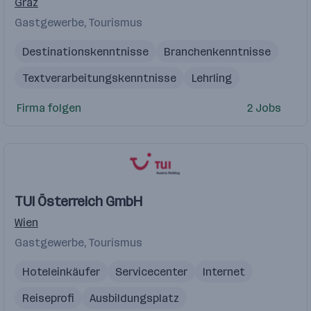
Graz
Gastgewerbe, Tourismus
Destinationskenntnisse
Branchenkenntnisse
Textverarbeitungskenntnisse
Lehrling
Reisebüroassistent
Reisebüro Fachkraft
Firma folgen
2 Jobs
Software Entwickler
Bürokaufmann
CRS-Kenntnisse
TUI Österreich GmbH
Wien
Gastgewerbe, Tourismus
Hoteleinkäufer
Servicecenter
Internet
Reiseprofi
Ausbildungsplatz