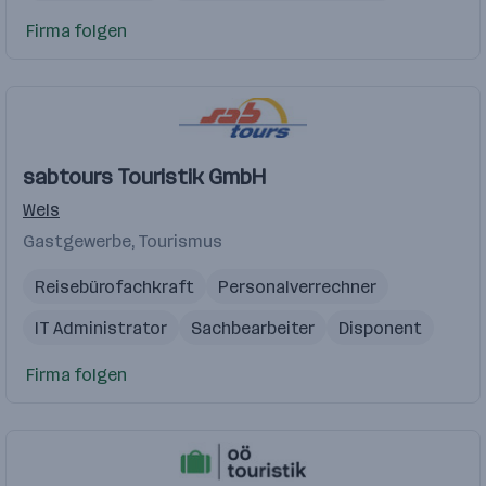
E Commerce
Firma folgen
sabtours Touristik GmbH
Wels
Gastgewerbe, Tourismus
Reisebürofachkraft
Personalverrechner
IT Administrator
Sachbearbeiter
Disponent
Firma folgen