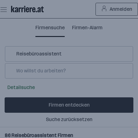
Zum
Anmelden
Seiteninhalt
springen
Firmensuche
Firmen-Alarm
Detailsuche
Firmen entdecken
Suche zurücksetzen
86
Reisebüroassistent
Firmen