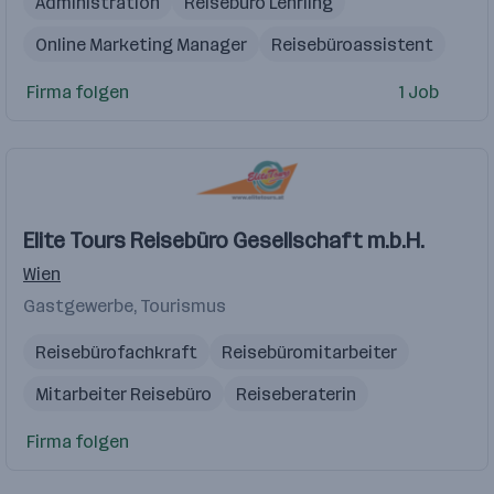
Administration
Reisebüro Lehrling
Online Marketing Manager
Reisebüroassistent
Reiseberaterin
Firma folgen
1 Job
Elite Tours Reisebüro Gesellschaft m.b.H.
Wien
Gastgewerbe, Tourismus
Reisebürofachkraft
Reisebüromitarbeiter
Mitarbeiter Reisebüro
Reiseberaterin
Produktentwicklung
Firma folgen