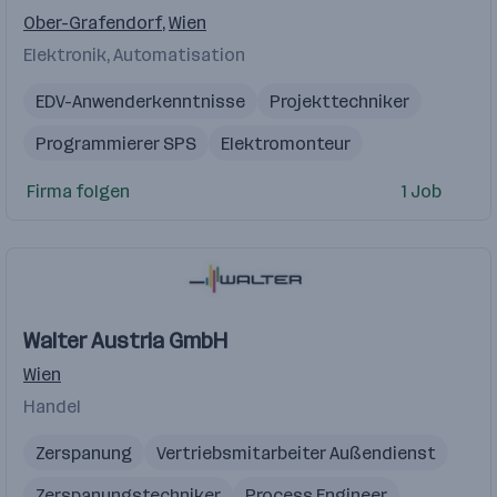
Ober-Grafendorf
,
Wien
Elektronik, Automatisation
EDV-Anwenderkenntnisse
Projekttechniker
Programmierer SPS
Elektromonteur
Elektrotechnik
Elektrotechniker
Firma folgen
1 Job
Walter Austria GmbH
Wien
Handel
Zerspanung
Vertriebsmitarbeiter Außendienst
Zerspanungstechniker
Process Engineer