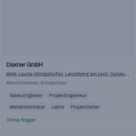
Einblicke
Daxner GmbH
Wels
,
Lauda-Königshofen
,
Landsberg am Lech
,
Conwy
,
Hou
Maschinenbau, Anlagenbau
Sales Engineer
Projektingenieur
Metalltechniker
Lehre
Projektleiter
Firma folgen