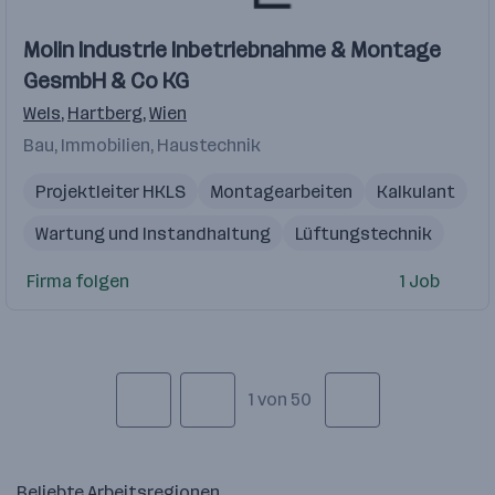
Molin Industrie Inbetriebnahme & Montage
GesmbH & Co KG
Wels
,
Hartberg
,
Wien
Bau, Immobilien, Haustechnik
Projektleiter HKLS
Montagearbeiten
Kalkulant
Wartung und Instandhaltung
Lüftungstechnik
IT Allrounder
Bilanzbuchhalter
Gebäudetechnik
Firma folgen
1 Job
1 von 50
Beliebte Arbeitsregionen