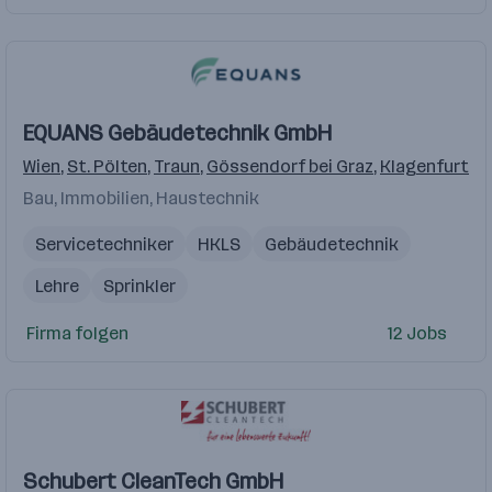
EQUANS Gebäudetechnik GmbH
Wien
,
St. Pölten
,
Traun
,
Gössendorf bei Graz
,
Klagenfurt
Bau, Immobilien, Haustechnik
Servicetechniker
HKLS
Gebäudetechnik
Lehre
Sprinkler
Firma folgen
12 Jobs
Schubert CleanTech GmbH