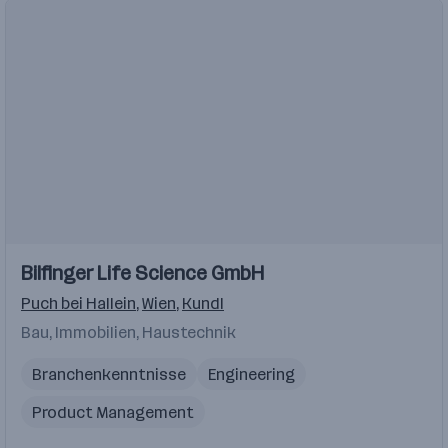
Einblicke
Bilfinger Life Science GmbH
Puch bei Hallein
,
Wien
,
Kundl
Bau, Immobilien, Haustechnik
Branchenkenntnisse
Engineering
Product Management