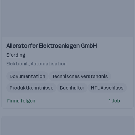
Allerstorfer Elektroanlagen GmbH
Eferding
Elektronik, Automatisation
Dokumentation
Technisches Verständnis
Produktkenntnisse
Buchhalter
HTL Abschluss
Projekttechniker
Elektromonteur
Firma folgen
1 Job
Kundensupport
Projektleiter Elektrotechnik
Projektmanagement