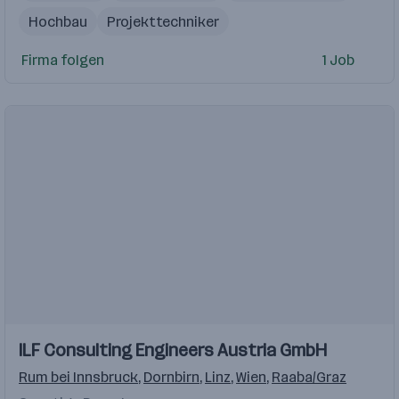
Hochbau
Projekttechniker
Projektleiter Hochbau
Firma folgen
1 Job
Einblicke
ILF Consulting Engineers Austria GmbH
Rum bei Innsbruck
,
Dornbirn
,
Linz
,
Wien
,
Raaba/Graz