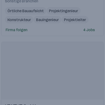
Sonstige Branchen
Örtliche Bauaufsicht
Projektingenieur
Konstrukteur
Bauingenieur
Projektleiter
Firma folgen
4 Jobs
Einblicke