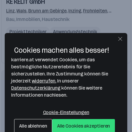
KE KELIT GmbH
Linz
,
Wals
,
Brunn am Gebirge
,
Inzing
,
Frohnleiten
,
Poggersd
Bau, Immobilien, Haustechnik
Projekttechniker
Anwendungstechnik
Innendiensttechniker
Kunststoffformgeber
Cookies machen alles besser!
Vertrieb
Firma folgen
2 Jobs
karriere.at verwendet Cookies, um das
bestmögliche Nutzererlebnis für Sie
sicherzustellen. Ihre Zustimmung können Sie
jederzeit
widerrufen.
In unserer
Datenschutzerklärung
können Sie weitere
Informationen nachlesen.
Cookie-Einstellungen
Alle ablehnen
Alle Cookies akzeptieren