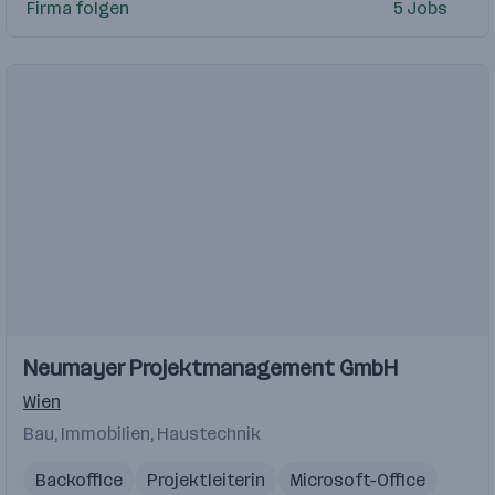
Project Management im Anlagenbau für die Halbleiter- u
Firma folgen
5 Jobs
Projektingenieur
Biotech
Pharma
Metalltechnik
Praxis im Vertrieb von Anlagen- Rohrleitungsbau-Projek
HTL Absolvent
Neumayer Projektmanagement GmbH
Wien
Bau, Immobilien, Haustechnik
Backoffice
Projektleiterin
Microsoft-Office