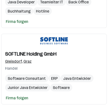
Java Developer
Teamleiter IT
Back Office
Buchhaltung
Hotline
Firma folgen
SOFTLINE Holding GmbH
Gleisdorf
,
Graz
Handel
Software Consultant
ERP
Java Entwickler
Junior Java Entwickler
Software
Firma folgen