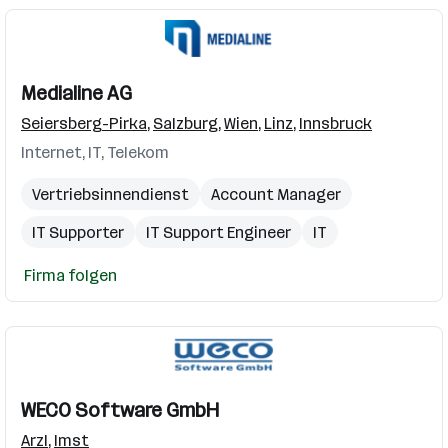
Medialine AG
Seiersberg-Pirka
,
Salzburg
,
Wien
,
Linz
,
Innsbruck
Internet, IT, Telekom
Vertriebsinnendienst
Account Manager
IT Supporter
IT Support Engineer
IT
Firma folgen
WECO Software GmbH
Arzl
,
Imst