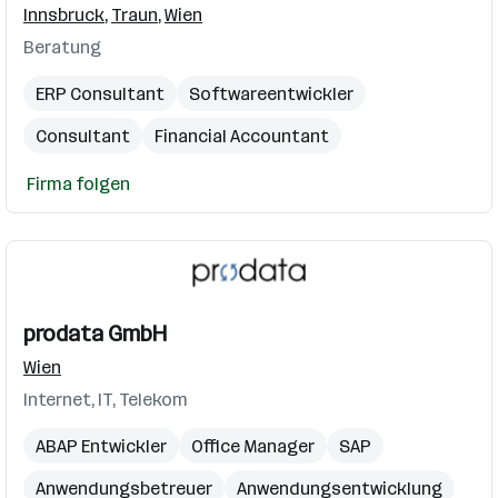
Innsbruck
,
Traun
,
Wien
Beratung
ERP Consultant
Softwareentwickler
Consultant
Financial Accountant
Supply Chain Management
Firma folgen
prodata GmbH
Wien
Internet, IT, Telekom
ABAP Entwickler
Office Manager
SAP
Anwendungsbetreuer
Anwendungsentwicklung