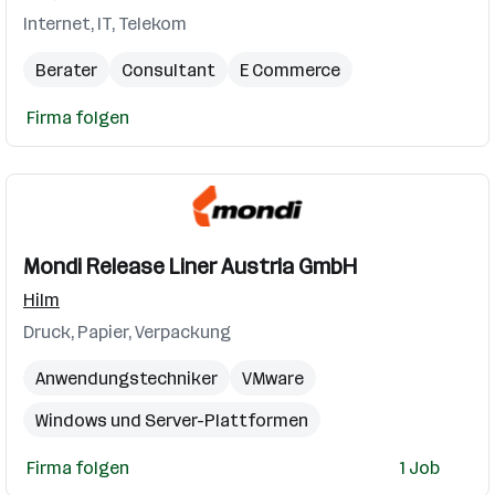
Internet, IT, Telekom
Berater
Consultant
E Commerce
Firma folgen
Mondi Release Liner Austria GmbH
Hilm
Druck, Papier, Verpackung
Anwendungstechniker
VMware
Windows und Server-Plattformen
IT Administrator
Virtualisierung
Firma folgen
1 Job