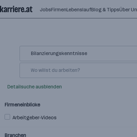
Zum
Jobs
Firmen
Lebenslauf
Blog & Tipps
Über U
Seiteninhalt
springen
Detailsuche ausblenden
Firmeneinblicke
Arbeitgeber-Videos
Branchen