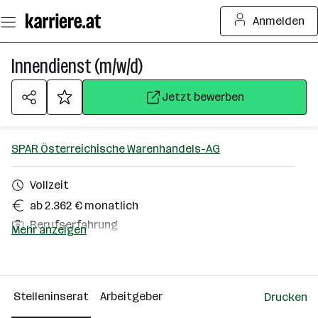
Zum
Anmelden
Seiteninhalt
springen
Innendienst (m/w/d)
Jetzt bewerben
SPAR Österreichische Warenhandels-AG
Vollzeit
ab 2.362 € monatlich
Berufserfahrung
Mehr anzeigen
Homeoffice möglich
Salzburg (Stadt)
Stelleninserat
Arbeitgeber
Drucken
Über das Unternehmen