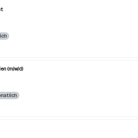
st
ich
ien (m/w/d)
onatlich