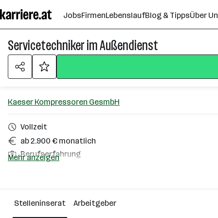
Zum
Jobs
Firmen
Lebenslauf
Blog & Tipps
Über U
Seiteninhalt
springen
Servicetechniker im Außendienst
Kaeser Kompressoren GesmbH
Vollzeit
ab 2.900 € monatlich
Berufserfahrung
Mehr anzeigen
Homeoffice möglich
Weinviertel, Marchfeld
Stelleninserat
Arbeitgeber
Über das Unternehmen