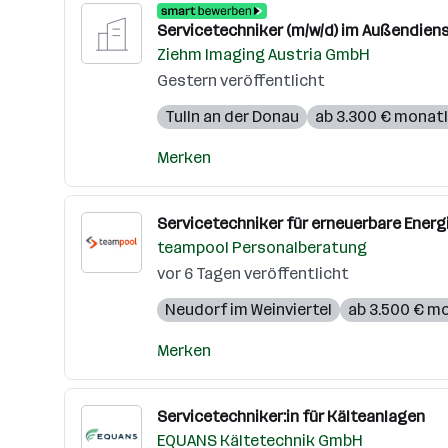
Servicetechniker (m/w/d) im Außendien
Ziehm Imaging Austria GmbH
Gestern veröffentlicht
Tulln an der Donau
ab 3.300 € monatl
Merken
Servicetechniker für erneuerbare Energ
teampool Personalberatung
vor 6 Tagen veröffentlicht
Neudorf im Weinviertel
ab 3.500 € m
Merken
Servicetechniker:in für Kälteanlagen
EQUANS Kältetechnik GmbH