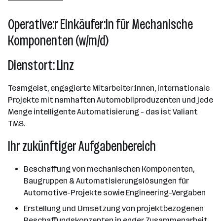
501 - 2500 Mitarbeiter*innen
Operative:r Einkäufer:in für Mechanische
Linz
Komponenten (w/m/d)
Dienstort: Linz
Teamgeist, engagierte Mitarbeiter:innen, internationale
Projekte mit namhaften Automobilproduzenten und jede
Menge intelligente Automatisierung - das ist Valiant
TMS.
Ihr zukünftiger Aufgabenbereich
Beschaffung von mechanischen Komponenten,
Baugruppen & Automatisierungslösungen für
Automotive-Projekte sowie Engineering-Vergaben
Erstellung und Umsetzung von projektbezogenen
Beschaffungskonzepten in enger Zusammenarbeit