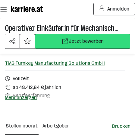
Zum
Anmelden
Seiteninhalt
springen
Operative:r Einkäufer:in für Mechanische Komponenten (w/m/d)
Jetzt bewerben
TMS Turnkey Manufacturing Solutions GmbH
Vollzeit
ab 48.412,84 € jährlich
Berufserfahrung
Mehr anzeigen
Homeoffice möglich
Linz
Stelleninserat
Arbeitgeber
Drucken
Über das Unternehmen