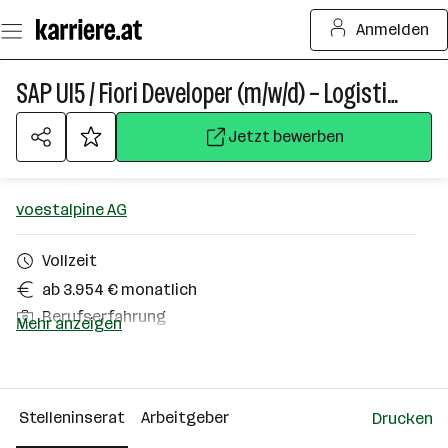
Zum
Anmelden
Seiteninhalt
springen
SAP UI5 / Fiori Developer (m/w/d) – Logistik & S/4HANA
Jetzt bewerben
voestalpine AG
Vollzeit
ab 3.954 € monatlich
Berufserfahrung
Mehr anzeigen
Homeoffice möglich
Linz
Stelleninserat
Arbeitgeber
Drucken
Über das Unternehmen