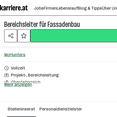
Zum
Jobs
Firmen
Lebenslauf
Blog & Tipps
Über U
Seiteninhalt
springen
Bereichsleiter für Fassadenbau
McHunters
Vollzeit
Projekt-, Bereichsleitung
Oberösterreich
Mehr anzeigen
Über das Unternehmen
Feldkirchen
Stelleninserat
Personaldienstleister