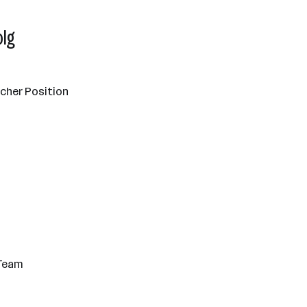
olg
icher Position
 Team