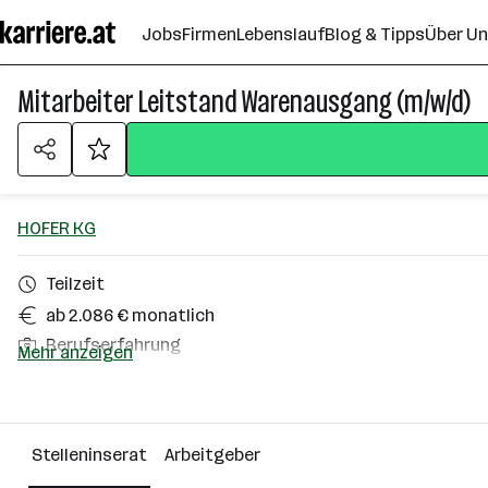
Zum
Jobs
Firmen
Lebenslauf
Blog & Tipps
Über U
Seiteninhalt
springen
Mitarbeiter Leitstand Warenausgang (m/w/d)
HOFER KG
Teilzeit
ab 2.086 € monatlich
Berufserfahrung
Mehr anzeigen
Stockerau
Über das Unternehmen
Stelleninserat
Arbeitgeber
10000+ Mitarbeiter*innen