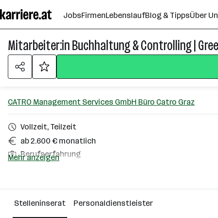
Zum
Jobs
Firmen
Lebenslauf
Blog & Tipps
Über U
Seiteninhalt
springen
Mitarbeiter:in Buchhaltung & Controlling | Gre
CATRO Management Services GmbH Büro Catro Graz
Vollzeit, Teilzeit
ab 2.600 € monatlich
Berufserfahrung
Mehr anzeigen
Homeoffice möglich
Graz, Klagenfurt
Stelleninserat
Personaldienstleister
Über das Unternehmen