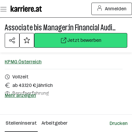
Zum
Anmelden
Seiteninhalt
springen
Associate bis Manager:in Financial Audit und ESG Assurance
Jetzt bewerben
KPMG Österreich
Vollzeit
ab 43.120 € jährlich
Berufserfahrung
Mehr anzeigen
Homeoffice möglich
Linz, Graz
Stelleninserat
Arbeitgeber
Drucken
Über das Unternehmen