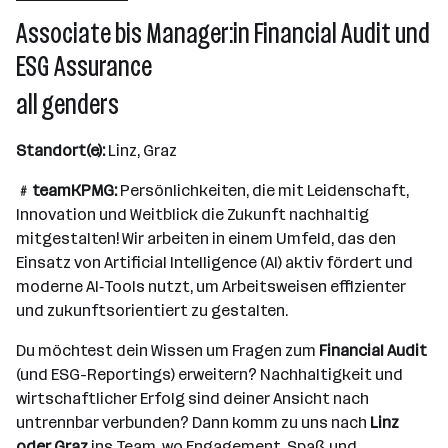
501 - 2500 Mitarbeiter*innen
Associate bis Manager:in Financial Audit und
Wien
ESG Assurance
all genders
Standort(e):
Linz, Graz
﹟teamKPMG:
Persönlichkeiten, die mit Leidenschaft,
Innovation und Weitblick die Zukunft nachhaltig
mitgestalten! Wir arbeiten in einem Umfeld, das den
Einsatz von Artificial Intelligence (AI) aktiv fördert und
moderne AI‑Tools nutzt, um Arbeitsweisen effizienter
und zukunftsorientiert zu gestalten.
Du möchtest dein Wissen um Fragen zum
Financial Audit
(und ESG-Reportings) erweitern? Nachhaltigkeit und
wirtschaftlicher Erfolg sind deiner Ansicht nach
untrennbar verbunden? Dann komm zu uns nach
Linz
oder Graz
ins Team, wo Engagement, Spaß und