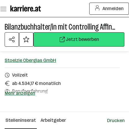
Zum
Anmelden
Seiteninhalt
springen
Bilanzbuchhalter/in mit Controlling Affinität
Jetzt bewerben
Stoelzle Oberglas GmbH
Vollzeit
ab 4.534,17 € monatlich
Berufserfahrung
Mehr anzeigen
Homeoffice möglich
Köflach
Stelleninserat
Arbeitgeber
Drucken
Über das Unternehmen