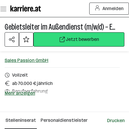
Zum
Anmelden
Seiteninhalt
springen
Gebietsleiter im Außendienst (m/w/d) – Etiketten
Jetzt bewerben
Sales Passion GmbH
Vollzeit
ab 70.000 € jährlich
Berufserfahrung
Mehr anzeigen
Salzburg, Oberösterreich
Über das Unternehmen
Stelleninserat
Personaldienstleister
Drucken
Mondsee