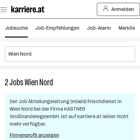
Zum
Anmelden
Seiteninhalt
springen
Jobsuche
Job-Empfehlungen
Job-Alarm
Merkliste
2
Jobs
Wien Nord
2
Jobs
in
Der Job
Abteilungsleitung (m/w/d) Frischdienst
in
Wien
Wien Nord
bei der Firma
KASTNER
Nord
GroßhandelsgesmbH.
ist auf karriere.at leider nicht
mehr verfügbar.
Firmenprofil anzeigen