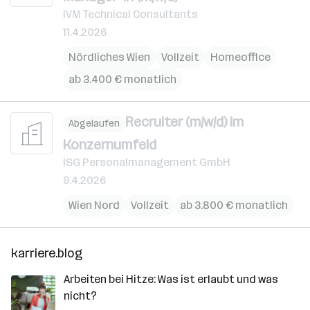
IVM Technical Consultants
11.4.2026
Nördliches Wien
Vollzeit
Homeoffice
ab 3.400 € monatlich
Recruiter (m/w/d) im
Abgelaufen
Konzernumfeld
ISG Personalmanagement GmbH
9.4.2026
Wien Nord
Vollzeit
ab 3.800 € monatlich
karriere.blog
Arbeiten bei Hitze: Was ist erlaubt und was
nicht?