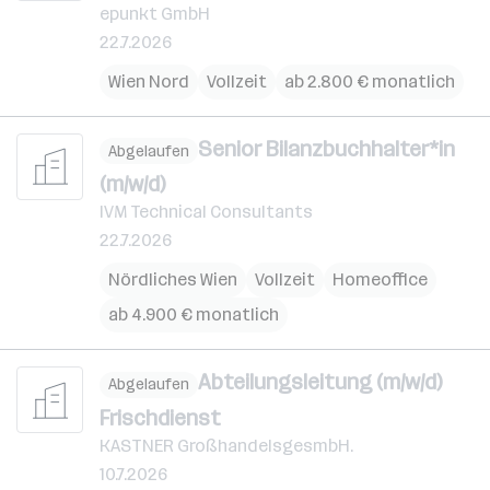
epunkt GmbH
22.7.2026
Wien Nord
Vollzeit
ab 2.800 € monatlich
Senior Bilanzbuchhalter*in
Abgelaufen
(m/w/d)
IVM Technical Consultants
22.7.2026
Nördliches Wien
Vollzeit
Homeoffice
ab 4.900 € monatlich
Abteilungsleitung (m/w/d)
Abgelaufen
Frischdienst
KASTNER GroßhandelsgesmbH.
10.7.2026