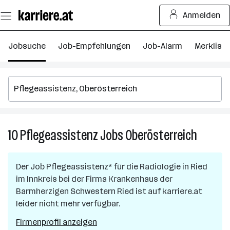
Zum
Anmelden
Seiteninhalt
springen
Jobsuche
Job-Empfehlungen
Job-Alarm
Merkliste
10
Pflegeassistenz
Jobs
Oberösterreich
10
Pflegeas
Jobs
Der Job
Pflegeassistenz* für die Radiologie
in
Ried
in
im Innkreis
bei der Firma
Krankenhaus der
Oberöste
Barmherzigen Schwestern Ried
ist auf karriere.at
leider nicht mehr verfügbar.
Firmenprofil anzeigen