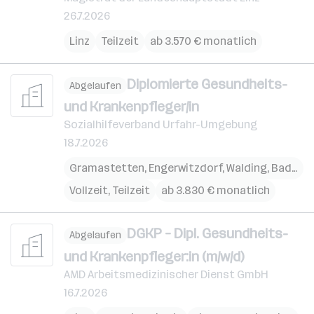
26.7.2026
Linz
Teilzeit
ab 3.570 € monatlich
Diplomierte Gesundheits-
Abgelaufen
und Krankenpfleger/in
Sozialhilfeverband Urfahr-Umgebung
18.7.2026
Gramastetten
,
Engerwitzdorf
,
Walding
,
Bad Leonfelden
Vollzeit, Teilzeit
ab 3.830 € monatlich
DGKP – Dipl. Gesundheits-
Abgelaufen
und Krankenpfleger:in (m/w/d)
AMD Arbeitsmedizinischer Dienst GmbH
16.7.2026