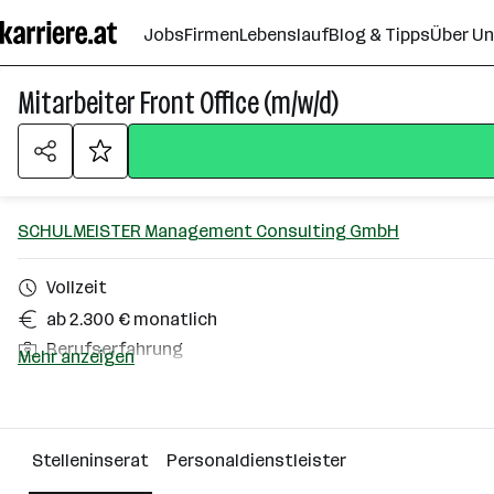
Zum
Jobs
Firmen
Lebenslauf
Blog & Tipps
Über U
Seiteninhalt
springen
Mitarbeiter Front Office (m/w/d)
SCHULMEISTER Management Consulting GmbH
Vollzeit
ab 2.300 € monatlich
Berufserfahrung
Mehr anzeigen
Wien
Über das Unternehmen
Stelleninserat
Personaldienstleister
Wien