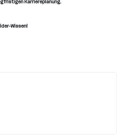
ngfristigen Karriereplanung.
sider-Wissen!