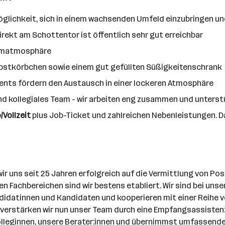
 Möglichkeit, sich in einem wachsenden Umfeld einzubringen
rekt am Schottentor ist öffentlich sehr gut erreichbar
eamatmosphäre
 Obstkörbchen sowie einem gut gefüllten Süßigkeitenschrank
nts fördern den Austausch in einer lockeren Atmosphäre
nd kollegiales Team - wir arbeiten eng zusammen und unters
/Vollzeit
plus Job-Ticket und zahlreichen Nebenleistungen. Da
 uns seit 25 Jahren erfolgreich auf die Vermittlung von Po
 Fachbereichen sind wir bestens etabliert. Wir sind bei unse
datinnen und Kandidaten und kooperieren mit einer Reihe v
verstärken wir nun unser Team durch eine Empfangsassistenz 
olleginnen, unsere Berater:innen und übernimmst umfassend