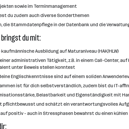
rojekten sowie im Terminmanagement
test du zudem auch diverse Sonderthemen
, die Stammdatenpflege in der Datenbank und die Verwaltun
 bringst du mit:
e kaufmännische Ausbildung auf Maturaniveau (HAK/HLW)
ner administrativen Tätigkeit, z.B. in einem Call-Center, auf
alent unter Beweis stellen konntest
eine Englischkenntnisse sind auf einem soliden Anwenderlev
mmen ist für dich selbstverständlich, zudem bist du IT-affin
nisationsstärke, Belastbarkeit und Eigenständigkeit mit H
ist pflichtbewusst und schätzt ein verantwortungsvolles Au
auf positiv - auch in Stressphasen bewahrst du einen kühlen 
ir: