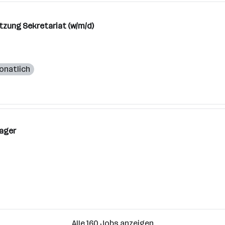
zung Sekretariat (w/m/d)
onatlich
nager
Alle 160 Jobs anzeigen