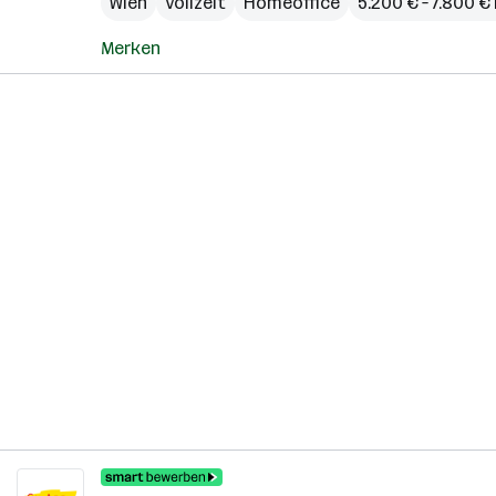
Wien
Vollzeit
Homeoffice
5.200 € – 7.800 
Merken