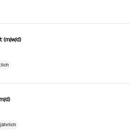
 (m/w/d)
lich
m/d)
jährlich