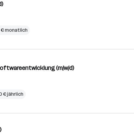
d)
9 € monatlich
Softwareentwicklung (m/w/d)
 € jährlich
)