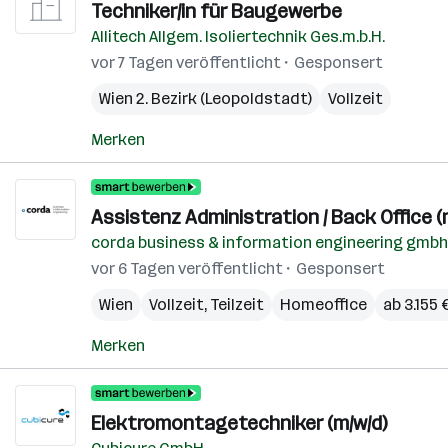
Techniker/in für Baugewerbe
Allitech Allgem. Isoliertechnik Ges.m.b.H.
vor 7 Tagen veröffentlicht
Gesponsert
Wien 2. Bezirk (Leopoldstadt)
Vollzeit
Merken
Assistenz Administration / Back Office (
corda business & information engineering gmbh
vor 6 Tagen veröffentlicht
Gesponsert
Wien
Vollzeit, Teilzeit
Homeoffice
ab 3.155
Merken
Elektromontagetechniker (m/w/d)