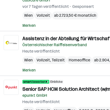
Cubicure GmbH
vor 7 Tagen veröffentlicht
Gesponsert
Wien
Vollzeit
ab 2.723,50 € monatlich
Merken
Assistenz in der Abteilung für Wirtscha
Österreichischer Raiffeisenverband
Heute veröffentlicht
Wien
Vollzeit, Teilzeit
Homeoffice
ab 2.904
Merken
Einblicke
Senior SAP HCM Solution Architect (w/m
epunkt GmbH
Heute veröffentlicht