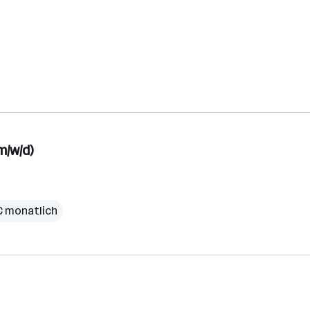
m/w/d)
 € monatlich