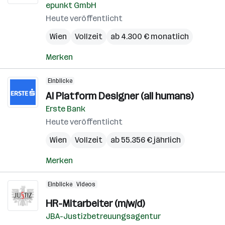
epunkt GmbH
Heute veröffentlicht
Wien
Vollzeit
ab 4.300 € monatlich
Merken
Einblicke
AI Platform Designer (all humans)
Erste Bank
Heute veröffentlicht
Wien
Vollzeit
ab 55.356 € jährlich
Merken
Einblicke
Videos
HR-Mitarbeiter (m/w/d)
JBA-Justizbetreuungsagentur