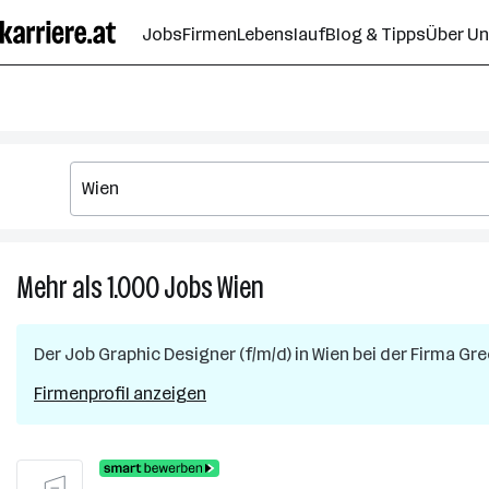
Zum
Jobs
Firmen
Lebenslauf
Blog & Tipps
Über U
Seiteninhalt
springen
Mehr als 1.000
Jobs
Wien
Mehr
als
1.000
Der Job
Graphic Designer (f/m/d)
in
Wien
bei der Firma
Gre
Jobs
in
Firmenprofil anzeigen
Wien