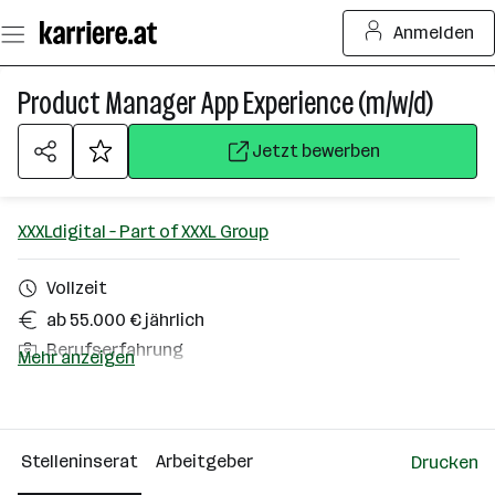
Zum
Anmelden
Seiteninhalt
springen
Product Manager App Experience (m/w/d)
Jetzt bewerben
XXXLdigital – Part of XXXL Group
Vollzeit
ab 55.000 € jährlich
Berufserfahrung
Mehr anzeigen
Homeoffice möglich
Österreich
Stelleninserat
Arbeitgeber
Drucken
Über das Unternehmen