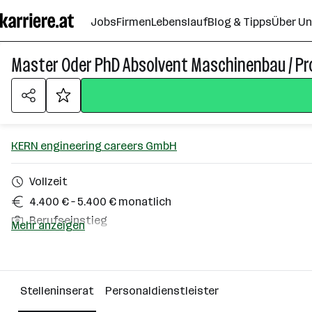
Zum
Jobs
Firmen
Lebenslauf
Blog & Tipps
Über U
Seiteninhalt
springen
Master Oder PhD Absolvent Maschinenbau / Pr
KERN engineering careers GmbH
Vollzeit
4.400 € – 5.400 € monatlich
Berufseinstieg
Mehr anzeigen
Homeoffice möglich
Linz
Stelleninserat
Personaldienstleister
Über das Unternehmen