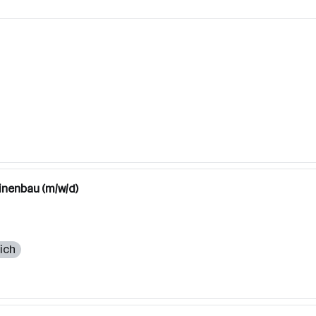
inenbau (m/w/d)
lich