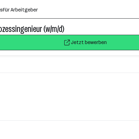
ns
Für Arbeitgeber
ozessingenieur (w/m/d)
Jetzt bewerben