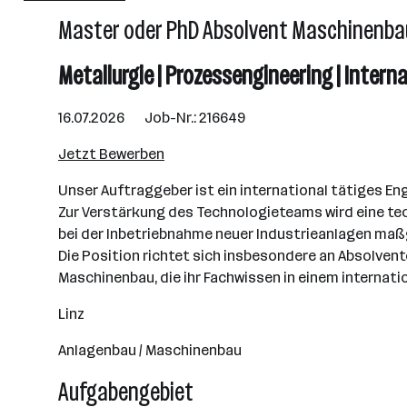
Master oder PhD Absolvent Maschinenbau 
Linz
Metallurgie | Prozessengineering | Intern
16.07.2026 Job-Nr.: 216649
Jetzt Bewerben
Unser Auftraggeber ist ein international tätiges E
Zur Verstärkung des Technologieteams wird eine te
bei der Inbetriebnahme neuer Industrieanlagen maßg
Die Position richtet sich insbesondere an Absolven
Maschinenbau, die ihr Fachwissen in einem internat
Linz
Anlagenbau / Maschinenbau
Aufgabengebiet