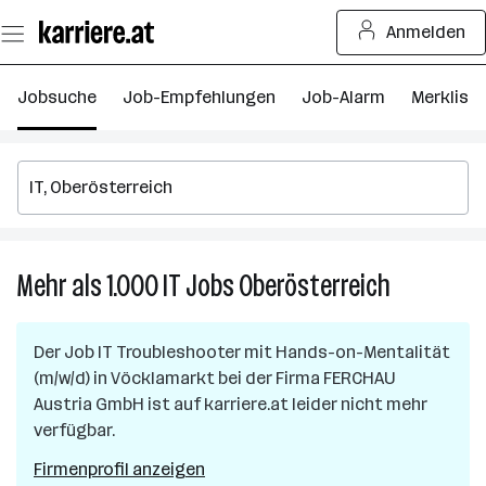
Zum
Anmelden
Seiteninhalt
springen
Jobsuche
Job-Empfehlungen
Job-Alarm
Merkliste
Mehr als 1.000
IT
Jobs
Oberösterreich
Mehr
als
1.000
Der Job
IT Troubleshooter mit Hands-on-Mentalität
IT
(m/w/d)
in
Vöcklamarkt
bei der Firma
FERCHAU
Jobs
Austria GmbH
ist auf karriere.at leider nicht mehr
in
verfügbar.
Oberösterre
Firmenprofil anzeigen