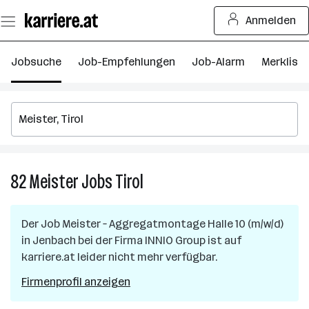
Zum
Anmelden
Seiteninhalt
springen
Jobsuche
Job-Empfehlungen
Job-Alarm
Merkliste
82
Meister
Jobs
Tirol
82
Meister
Jobs
Der Job
Meister – Aggregatmontage Halle 10 (m/w/d)
in
in
Jenbach
bei der Firma
INNIO Group
ist auf
Tirol
karriere.at leider nicht mehr verfügbar.
Firmenprofil anzeigen