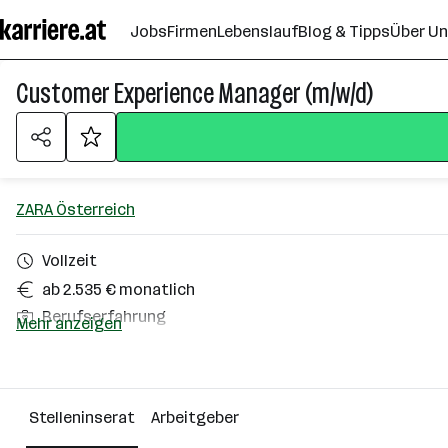
Zum
Jobs
Firmen
Lebenslauf
Blog & Tipps
Über U
Seiteninhalt
springen
Customer Experience Manager (m/w/d)
ZARA Österreich
Vollzeit
ab 2.535 € monatlich
Berufserfahrung
Mehr anzeigen
Wien
Über das Unternehmen
Stelleninserat
Arbeitgeber
501+ Mitarbeiter*innen