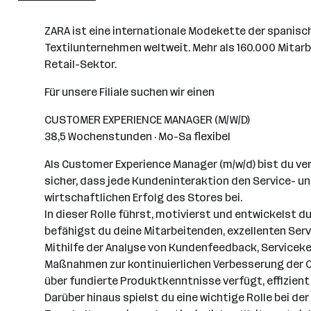
Wien
ZARA ist eine internationale Modekette der spanische
Textilunternehmen weltweit. Mehr als 160.000 Mitarb
Retail-Sektor.
Für unsere Filiale suchen wir einen
CUSTOMER EXPERIENCE MANAGER (M/W/D)
38,5 Wochenstunden · Mo-Sa flexibel
Als Customer Experience Manager (m/w/d) bist du ve
sicher, dass jede Kundeninteraktion den Service- 
wirtschaftlichen Erfolg des Stores bei.
In dieser Rolle führst, motivierst und entwickelst 
befähigst du deine Mitarbeitenden, exzellenten Serv
Mithilfe der Analyse von Kundenfeedback, Servicek
Maßnahmen zur kontinuierlichen Verbesserung der 
über fundierte Produktkenntnisse verfügt, effizient
Darüber hinaus spielst du eine wichtige Rolle bei d