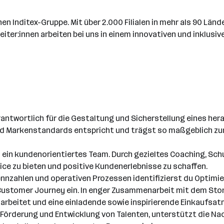
n Inditex-Gruppe. Mit über 2.000 Filialen in mehr als 90 Lände
eiter:innen arbeiten bei uns in einem innovativen und inklu
rantwortlich für die Gestaltung und Sicherstellung eines he
und Markenstandards entspricht und trägst so maßgeblich z
du ein kundenorientiertes Team. Durch gezieltes Coaching, S
ice zu bieten und positive Kundenerlebnisse zu schaffen.
ennzahlen und operativen Prozessen identifizierst du Optimi
Customer Journey ein. In enger Zusammenarbeit mit dem St
 arbeitet und eine einladende sowie inspirierende Einkaufsa
er Förderung und Entwicklung von Talenten, unterstützt die Na