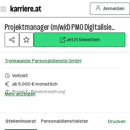
Zum
Anmelden
Seiteninhalt
springen
Projektmanager (m/w/d) PMO Digitalisierungsprojekte
Jetzt bewerben
Trenkwalder Personaldienste GmbH
Vollzeit
ab 5.000 € monatlich
Projekt-, Bereichsleitung
Mehr anzeigen
Homeoffice möglich
Wien
Stelleninserat
Personaldienstleister
Drucken
Über das Unternehmen