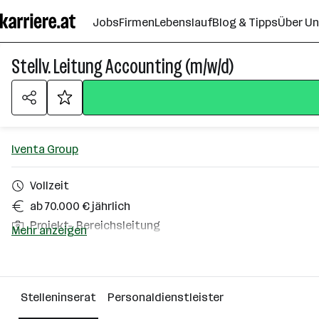
Zum
Jobs
Firmen
Lebenslauf
Blog & Tipps
Über U
Seiteninhalt
springen
Stellv. Leitung Accounting (m/w/d)
Iventa Group
Vollzeit
ab 70.000 € jährlich
Projekt-, Bereichsleitung
Mehr anzeigen
Homeoffice möglich
Sankt Valentin
Stelleninserat
Personaldienstleister
Über das Unternehmen