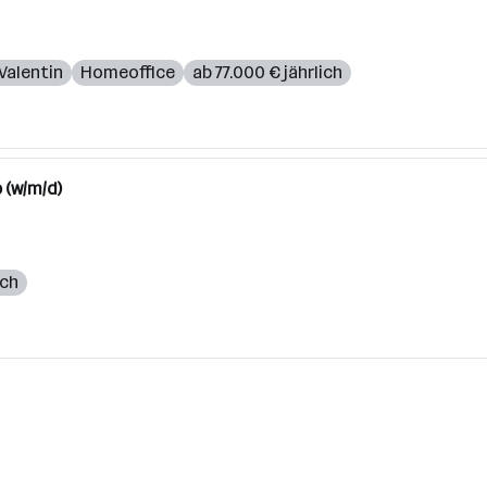
 Valentin
Homeoffice
ab 77.000 € jährlich
 (w/m/d)
ich