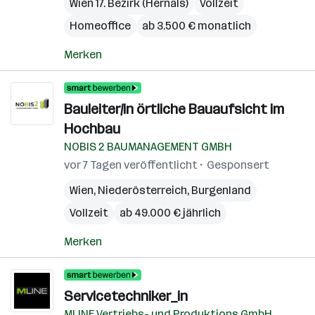
Wien 17. Bezirk (Hernals)
Vollzeit
Homeoffice
ab 3.500 € monatlich
Merken
Bauleiter/in örtliche Bauaufsicht im
Hochbau
NOBIS 2 BAUMANAGEMENT GMBH
vor 7 Tagen veröffentlicht
Gesponsert
Wien
,
Niederösterreich
,
Burgenland
Vollzeit
ab 49.000 € jährlich
Merken
Servicetechniker_in
MLINE Vertriebs- und Produktions GmbH