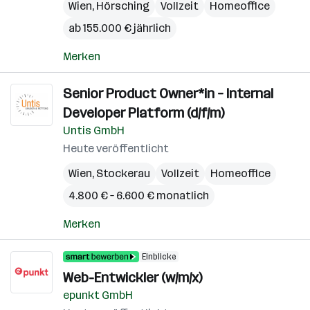
Wien
,
Hörsching
Vollzeit
Homeoffice
ab 155.000 € jährlich
Merken
Senior Product Owner*in – Internal
Developer Platform (d/f/m)
Untis GmbH
Heute veröffentlicht
Wien
,
Stockerau
Vollzeit
Homeoffice
4.800 € – 6.600 € monatlich
Merken
Einblicke
Web-Entwickler (w/m/x)
epunkt GmbH