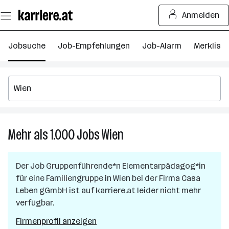
Zum
Anmelden
Seiteninhalt
springen
Jobsuche
Job-Empfehlungen
Job-Alarm
Merkliste
Mehr als 1.000
Jobs
Wien
Mehr
als
1.000
Der Job
Gruppenführende*n Elementarpädagog*in
Jobs
für eine Familiengruppe
in
Wien
bei der Firma
Casa
in
Leben gGmbH
ist auf karriere.at leider nicht mehr
Wien
verfügbar.
Firmenprofil anzeigen