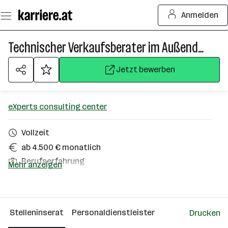
Zum
Anmelden
Seiteninhalt
springen
Technischer Verkaufsberater im Außendienst (m/w/d)
Jetzt bewerben
eXperts consulting center
Vollzeit
ab 4.500 € monatlich
Berufserfahrung
Mehr anzeigen
Ebreichsdorf
Über das Unternehmen
Stelleninserat
Personaldienstleister
Drucken
St. Florian