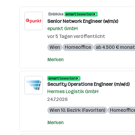
Einblicke
Senior Network Engineer (w/m/x)
epunkt GmbH
vor 5 Tagen veröffentlicht
Wien
Homeoffice
ab 4.500 € monat
Merken
Security Operations Engineer (m/w/d)
Hermes Logistik GmbH
24.7.2026
Wien 10. Bezirk (Favoriten)
Homeoffic
Merken