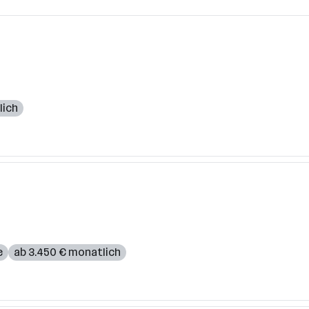
lich
e
ab 3.450 € monatlich