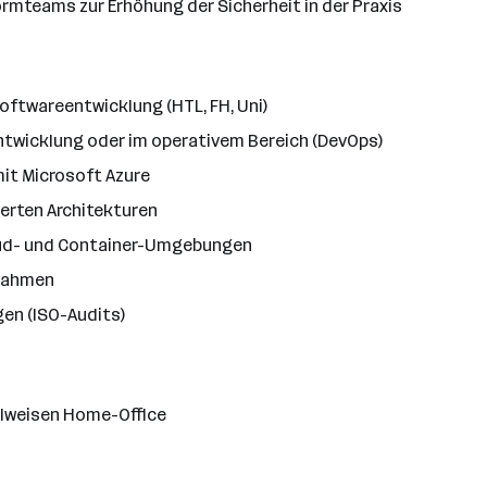
mteams zur Erhöhung der Sicherheit in der Praxis
ftwareentwicklung (HTL, FH, Uni)
ntwicklung oder im operativem Bereich (DevOps)
it Microsoft Azure
erten Architekturen
loud- und Container-Umgebungen
ßnahmen
en (ISO-Audits)
eilweisen Home-Office