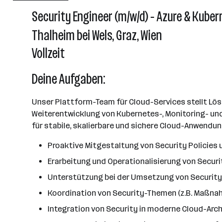
2501 - 10000 Mitarbeiter*innen
Security Engineer (m/w/d) - Azure & Kube
Pettenbach
Thalheim bei Wels, Graz, Wien
Vollzeit
Deine Aufgaben:
Unser Plattform-Team für Cloud-Services stellt Lösu
Weiterentwicklung von Kubernetes-, Monitoring- un
für stabile, skalierbare und sichere Cloud-Anwendu
Proaktive Mitgestaltung von Security Policies
Erarbeitung und Operationalisierung von Secu
Unterstützung bei der Umsetzung von Securit
Koordination von Security-Themen (z.B. Maßnah
Integration von Security in moderne Cloud-Arc