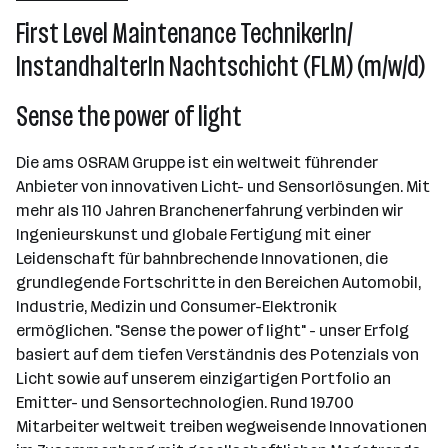
Unterpremstätten
First Level Maintenance TechnikerIn/​
InstandhalterIn Nachtschicht (FLM) (m/w/d)
Sense the power of light
Die ams OSRAM Gruppe ist ein weltweit führender
Anbieter von innovativen Licht- und Sensorlösungen. Mit
mehr als 110 Jahren Branchenerfahrung verbinden wir
Ingenieurskunst und globale Fertigung mit einer
Leidenschaft für bahnbrechende Innovationen, die
grundlegende Fortschritte in den Bereichen Automobil,
Industrie, Medizin und Consumer-Elektronik
ermöglichen. "Sense the power of light" - unser Erfolg
basiert auf dem tiefen Verständnis des Potenzials von
Licht sowie auf unserem einzigartigen Portfolio an
Emitter- und Sensortechnologien. Rund 19.700
Mitarbeiter weltweit treiben wegweisende Innovationen