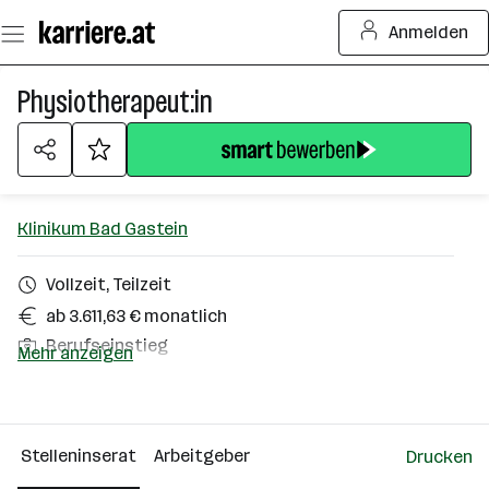
Zum
Anmelden
Seiteninhalt
springen
Physiotherapeut:in
Klinikum Bad Gastein
Vollzeit, Teilzeit
ab 3.611,63 € monatlich
Berufseinstieg
Mehr anzeigen
Bad Gastein
Über das Unternehmen
Stelleninserat
Arbeitgeber
Drucken
51 - 100 Mitarbeiter*innen