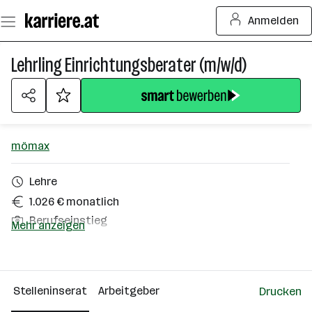
Zum
Anmelden
Seiteninhalt
springen
Lehrling Einrichtungsberater (m/w/d)
mömax
Lehre
1.026 € monatlich
Berufseinstieg
Mehr anzeigen
Ansfelden
Über das Unternehmen
Stelleninserat
Arbeitgeber
Drucken
501+ Mitarbeiter*innen