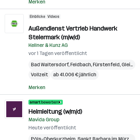
Merken
Einblicke
Videos
Außendienst Vertrieb Handwerk
Steiermark (m/w/d)
Kellner & Kunz AG
vor 1 Tagen veröffentlicht
Bad Waltersdorf
,
Feldbach
,
Fürstenfeld
,
Gleisdorf
Vollzeit
ab 41.006 € jährlich
Merken
Heimleitung (w/m/d)
Mavida Group
Heute veröffentlicht
Pöls-Oberkurzheim
,
Sankt Barbara im Mürztal
,