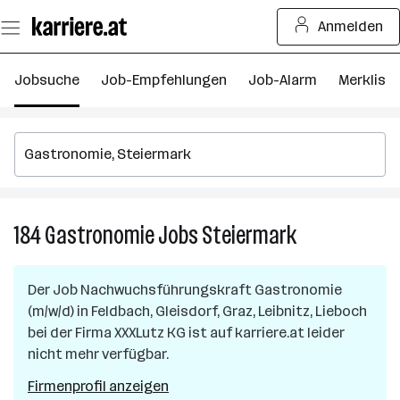
Zum
Anmelden
Seiteninhalt
springen
Jobsuche
Job-Empfehlungen
Job-Alarm
Merkliste
184
Gastronomie
Jobs
Steiermark
184
Gastronomie
Jobs
Der Job
Nachwuchsführungskraft Gastronomie
in
(m/w/d)
in
Feldbach, Gleisdorf, Graz, Leibnitz, Lieboch
Steiermark
bei der Firma
XXXLutz KG
ist auf karriere.at leider
nicht mehr verfügbar.
Firmenprofil anzeigen