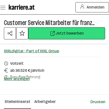
Zum
Anmelden
Seiteninhalt
springen
Customer Service Mitarbeiter für französische Schweiz (w/m/d)
Jetzt bewerben
XXXLdigital – Part of XXXL Group
Vollzeit
ab 36.526 € jährlich
Berufserfahrung
Mehr anzeigen
Homeoffice möglich
Österreich
Stelleninserat
Arbeitgeber
Drucken
Über das Unternehmen