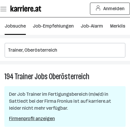
Zum
Anmelden
Seiteninhalt
springen
Jobsuche
Job-Empfehlungen
Job-Alarm
Merkliste
194
Trainer
Jobs
Oberösterreich
194
Trainer
Jobs
Der Job
Trainer im Fertigungsbereich (m/w/d)
in
in
Sattledt
bei der Firma
Fronius
ist auf karriere.at
Oberösterreich
leider nicht mehr verfügbar.
Firmenprofil anzeigen