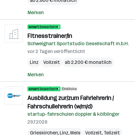
ab 2.600 € monatlich
Merken
Fitnesstrainer/in
Schweighart Sportstudio Gesellschaft m.b.H.
vor 2 Tagen veröffentlicht
Linz
Vollzeit
ab 2.200 € monatlich
Merken
Einblicke
Ausbildung zur/zum FahrlehrerIn /
FahrschullehrerIn (w/m/d)
startup-fahrschulen doppler & kölblinger
29.7.2026
Grieskirchen
,
Linz
,
Wels
Vollzeit, Teilzeit