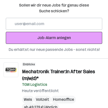
Sollen wir dir neue Jobs für genau diese
Suche schicken?
E-
Mail-
Adresse
Job-Alarm anlegen
Du erhältst nur neue passende Jobs – sonst nichts!
Einblicke
Mechatronik Trainer:in After Sales
(m/w/d)*
TGW Logistics
Heute veröffentlicht
Wels
Vollzeit
Homeoffice
ab 49.279 € jährlich