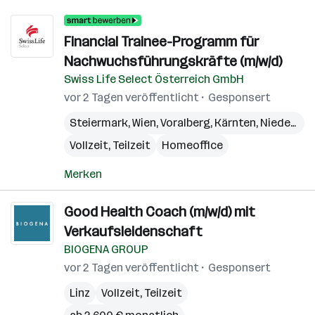
Financial Trainee-Programm für
Nachwuchsführungskräfte (m/w/d)
Swiss Life Select Österreich GmbH
vor 2 Tagen veröffentlicht
Gesponsert
Steiermark
,
Wien
,
Voralberg
,
Kärnten
,
Niederösterreich
Vollzeit, Teilzeit
Homeoffice
Merken
Good Health Coach (m/w/d) mit
Verkaufsleidenschaft
BIOGENA GROUP
vor 2 Tagen veröffentlicht
Gesponsert
Linz
Vollzeit, Teilzeit