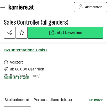
Zum
Anmelden
Seiteninhalt
springen
Sales Controller (all genders)
Jetzt bewerben
PMC International GmbH
Vollzeit
ab 60.000 € jährlich
Berufserfahrung
Mehr anzeigen
Homeoffice möglich
Südlich von Wien
Stelleninserat
Personaldienstleister
Drucken
Über das Unternehmen