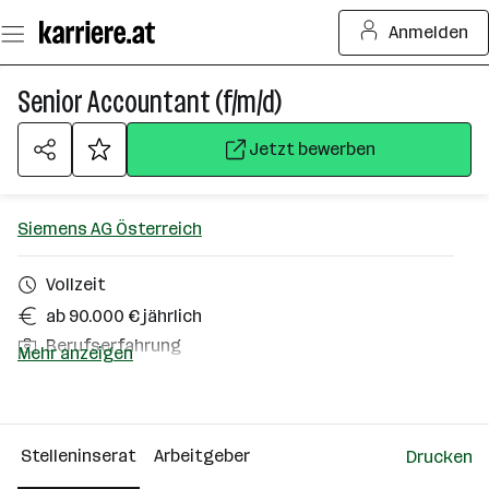
Zum
Anmelden
Seiteninhalt
springen
Senior Accountant (f/m/d)
Jetzt bewerben
Siemens AG Österreich
Vollzeit
ab 90.000 € jährlich
Berufserfahrung
Mehr anzeigen
Homeoffice möglich
Wien
Stelleninserat
Arbeitgeber
Drucken
Über das Unternehmen