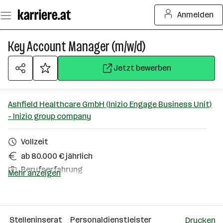
Zum
Anmelden
Seiteninhalt
springen
Key Account Manager (m/w/d)
Jetzt bewerben
Ashfield Healthcare GmbH (Inizio Engage Business Unit)
- Inizio group company
Vollzeit
ab 80.000 € jährlich
Berufserfahrung
Mehr anzeigen
Westösterreich
Über das Unternehmen
Stelleninserat
Personaldienstleister
Drucken