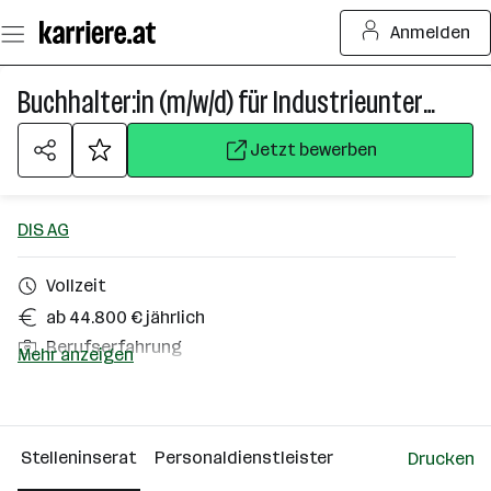
Zum
Anmelden
Seiteninhalt
springen
Buchhalter:in (m/w/d) für Industrieunternehmen
Jetzt bewerben
DIS AG
Vollzeit
ab 44.800 € jährlich
Berufserfahrung
Mehr anzeigen
Feldbach
Über das Unternehmen
Stelleninserat
Personaldienstleister
Drucken
Wien