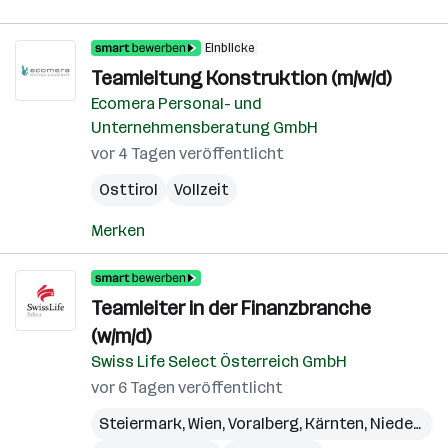
Einblicke
Teamleitung Konstruktion (m/w/d)
Ecomera Personal- und
Unternehmensberatung GmbH
vor 4 Tagen veröffentlicht
Osttirol
Vollzeit
Merken
Teamleiter in der Finanzbranche
(w/m/d)
Swiss Life Select Österreich GmbH
vor 6 Tagen veröffentlicht
Steiermark
,
Wien
,
Voralberg
,
Kärnten
,
Niederösterreich