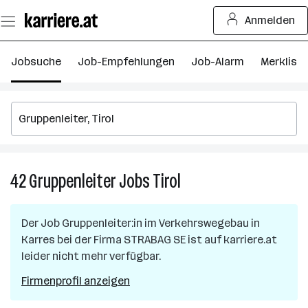
Zum
Anmelden
Seiteninhalt
springen
Jobsuche
Job-Empfehlungen
Job-Alarm
Merkliste
42
Gruppenleiter
Jobs
Tirol
42
Gruppenleiter
Jobs
Der Job
Gruppenleiter:in im Verkehrswegebau
in
in
Karres
bei der Firma
STRABAG SE
ist auf karriere.at
Tirol
leider nicht mehr verfügbar.
Firmenprofil anzeigen