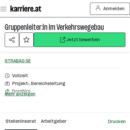
Zum
Anmelden
Seiteninhalt
springen
Gruppenleiter:in im Verkehrswegebau
Jetzt bewerben
STRABAG SE
Vollzeit
Projekt-, Bereichsleitung
Dornbirn
Mehr anzeigen
Über das Unternehmen
10000+ Mitarbeiter*innen
Stelleninserat
Arbeitgeber
Drucken
Wien