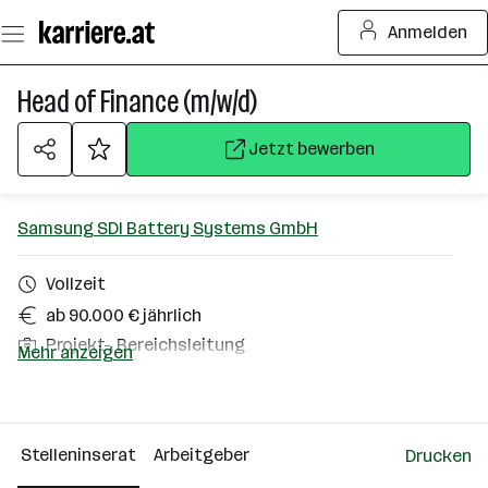
Zum
Anmelden
Seiteninhalt
springen
Head of Finance (m/w/d)
Jetzt bewerben
Samsung SDI Battery Systems GmbH
Vollzeit
ab 90.000 € jährlich
Projekt-, Bereichsleitung
Mehr anzeigen
Kalsdorf bei Graz
Über das Unternehmen
Stelleninserat
Arbeitgeber
Drucken
101 - 500 Mitarbeiter*innen