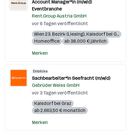
Account Manager*in (m/w/d)
Eventbranche
Rent.Group Austria GmbH
vor 6 Tagen veröffentlicht
Wien 23. Bezirk (Liesing)
,
Kalsdorf bei Graz
,
Pi
Homeoffice
ab 38.000 € jährlich
Merken
Einblicke
Sachbearbeiter*in Seefracht (m/w/d)
Gebrüder Weiss GmbH
vor 3 Tagen veröffentlicht
Kalsdorf bei Graz
ab 2.663,50 € monatlich
Merken